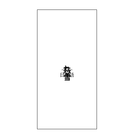
忘れ雪
日本語