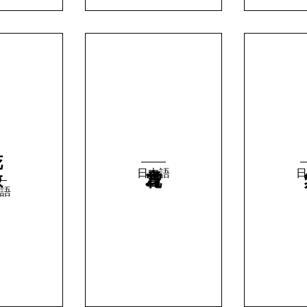
る
日本語
日
語