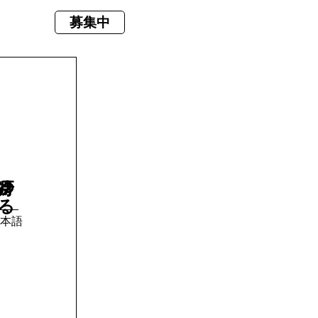
募集中
月冴ゆる
本語