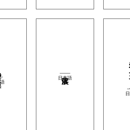
天
嘆
日本語
語
日