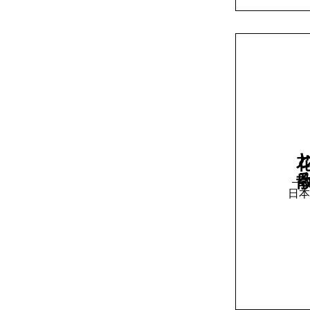
花と散
日本